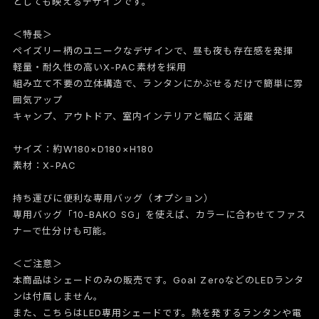
としても映えるデザインです。
＜特長＞
ペイズリー柄のユニークなデザインで、昼も夜も存在感を発揮
軽量・耐久性の高いX-PAC素材を採用
組み立て不要の立体構造で、ランタンにかぶせるだけで簡単に雰
囲気アップ
キャンプ、アウトドア、室内インテリアと幅広く活躍
サイズ：約W180×D180×H180
素材：X-PAC
持ち運びに便利な専用バッグ（オプション）
専用バッグ「10-BAKO SG」を使えば、カラーに合わせてファス
ナーで仕分けも可能。
＜ご注意＞
本商品はシェードのみの販売です。Goal ZeroなどのLEDランタ
ンは付属しません。
また、こちらはLED専用シェードです。熱を発するランタンや電