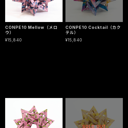
CONPE10 Mellow（メロ
CONPE10 Cocktail（カク
ウ）
テル）
¥15,840
¥15,840
SOLD OUT