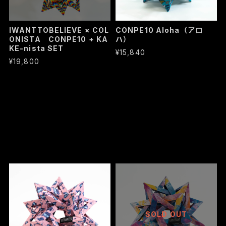
IWANTTOBELIEVE × COL
CONPE10 Aloha（アロ
ONISTA CONPE10 + KA
ハ）
KE-nista SET
¥15,840
¥19,800
SOLD OUT