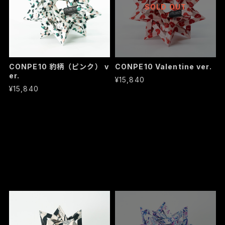
SOLD OUT
CONPE10 豹柄（ピンク） v
CONPE10 Valentine ver.
er.
¥15,840
¥15,840