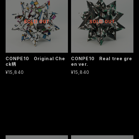
SOLD OUT
SOLD OUT
CONPE10 Original Che
CONPE10 Real tree gre
ck柄
en ver.
¥15,840
¥15,840