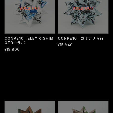
SOLD OUT
SOLD OUT
CONPE10 ELEY KISHIM
CONPE10 カミナリ ver.
OTOコラボ
¥15,840
¥19,800