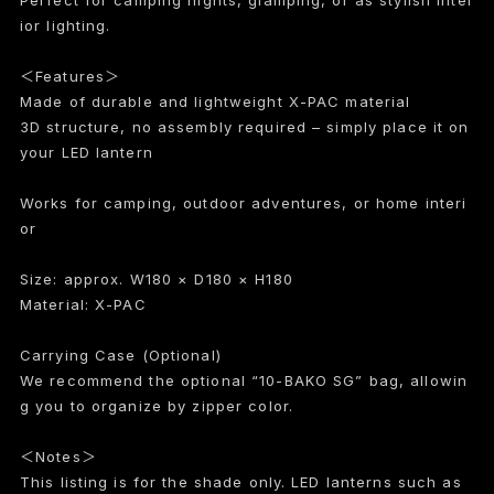
Perfect for camping nights, glamping, or as stylish inter
ior lighting.
＜Features＞
Made of durable and lightweight X-PAC material
3D structure, no assembly required – simply place it on
your LED lantern
Works for camping, outdoor adventures, or home interi
or
Size: approx. W180 × D180 × H180
Material: X-PAC
Carrying Case (Optional)
We recommend the optional “10-BAKO SG” bag, allowin
g you to organize by zipper color.
＜Notes＞
This listing is for the shade only. LED lanterns such as