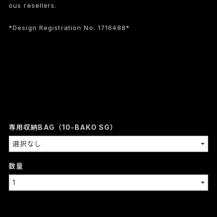
ous resellers.
*Design Registration No. 1716488*
専用収納BAG（10-BAKO SG）
数量