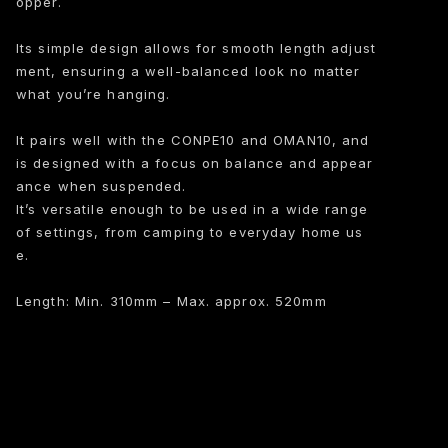
opper.
Its simple design allows for smooth length adjust
ment, ensuring a well-balanced look no matter
what you’re hanging.
It pairs well with the CONPE10 and OMAN10, and
is designed with a focus on balance and appear
ance when suspended.
It’s versatile enough to be used in a wide range
of settings, from camping to everyday home us
e.
Length: Min. 310mm – Max. approx. 520mm
International shipping available