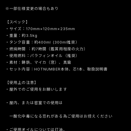
※一部仕様変更の場合もあり
【スペック】
・サイズ：170mm×120mm×235mm
・重量：約3.5kg
・タンク容量：約400ml (300ml推奨）
・燃焼時間 ：約7時間（鑑賞用程度の火力）
・使用燃料：パラフィンオイル（推奨）
・素材：鋳鉄、マイカ（窓）、真鍮
・セット内容：HOTNUMBER本体、芯1本、取扱説明書
【使用上の注意】
・屋外でのご使用をお願いします
・屋内、または密室での使用は
一酸化中毒になる恐れがある為ご使用はお控えください
・ご使用オイルについては灯油、