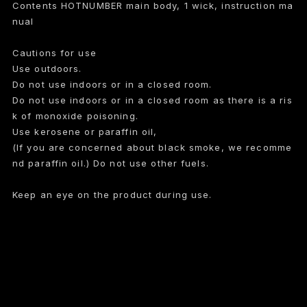
Contents HOTNUMBER main body, 1 wick, instruction ma
nual
Cautions for use
Use outdoors.
Do not use indoors or in a closed room.
Do not use indoors or in a closed room as there is a ris
k of monoxide poisoning.
Use kerosene or paraffin oil,
(If you are concerned about black smoke, we recomme
nd paraffin oil.) Do not use other fuels.
Keep an eye on the product during use.