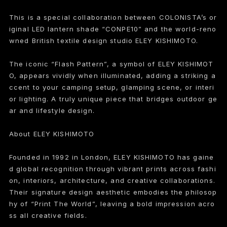
This is a special collaboration between COLONISTA’s or
iginal LED lantern shade “CONPE10” and the world-reno
wned British textile design studio ELEY KISHIMOTO.
The iconic “Flash Pattern”, a symbol of ELEY KISHIMOT
O, appears vividly when illuminated, adding a striking a
ccent to your camping setup, glamping scene, or interi
or lighting. A truly unique piece that bridges outdoor ge
ar and lifestyle design.
About ELEY KISHIMOTO
Founded in 1992 in London, ELEY KISHIMOTO has gaine
d global recognition through vibrant prints across fashi
on, interiors, architecture, and creative collaborations.
Their signature design aesthetic embodies the philosop
hy of “Print The World”, leaving a bold impression acro
ss all creative fields.