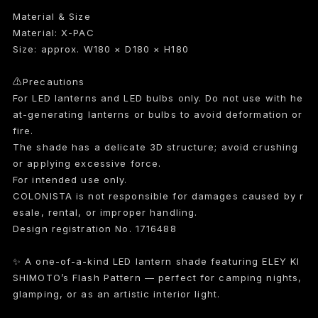
Material & Size
Material: X-PAC
Size: approx. W180 × D180 × H180
⚠︎Precautions
For LED lanterns and LED bulbs only. Do not use with he
at-generating lanterns or bulbs to avoid deformation or
fire.
The shade has a delicate 3D structure; avoid crushing
or applying excessive force.
For intended use only.
COLONISTA is not responsible for damages caused by r
esale, rental, or improper handling.
Design registration No. 1716488
✨ A one-of-a-kind LED lantern shade featuring ELEY KI
SHIMOTO’s Flash Pattern — perfect for camping nights,
glamping, or as an artistic interior light.